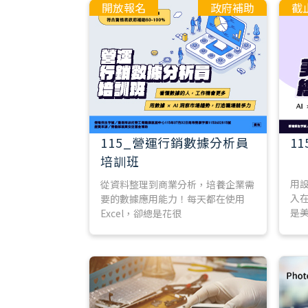
開放報名
政府補助
截
115_營運行銷數據分析員
1
培訓班
用
從資料整理到商業分析，培養企業需
入
要的數據應用能力！每天都在使用
是
Excel，卻總是花很