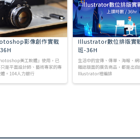
hotoshop影像創作實戰
Illustrator數位排版實
36H
班-36H
hotoshop美工軟體』使用，已
生活中的宣傳、傳單、海報、網
不只是平面設計師、藝術專家的專
雜誌版面的廣告商品，都是出自
體。104人力銀行
Illustrator裡編排