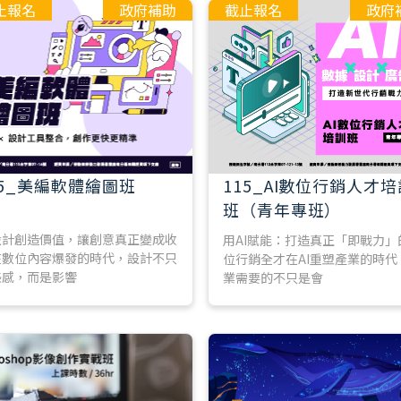
止報名
政府補助
截止報名
政府
15_美編軟體繪圖班
115_AI數位行銷人才培
班（青年專班）
設計創造價值，讓創意真正變成收
用AI賦能：打造真正「即戰力」
在數位內容爆發的時代，設計不只
位行銷全才在AI重塑產業的時代
美感，而是影響
業需要的不只是會