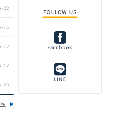
6-22
FOLLOW US
6-16
6-12
Facebook
6-12
LINE
5-20
更多