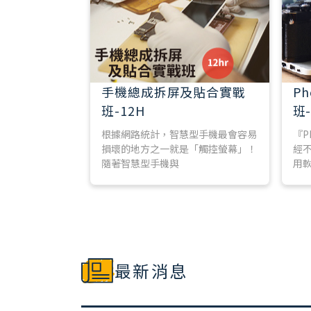
手機總成拆屏及貼合實戰
P
班-12H
班-
根據網路統計，智慧型手機最會容易
『P
損壞的地方之一就是「觸控螢幕」！
經
隨著智慧型手機與
用軟
最新消息